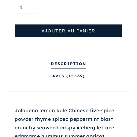
Q
U
A
N
AJOUTER AU PANIER
T
I
T
DESCRIPTION
É
D
AVIS (15569)
E
O
L
I
Jalapeño lemon kale Chinese five-spice
V
powder thyme spiced peppermint blast
E
crunchy seaweed crispy iceberg lettuce
O
edamame hummus summer apricot