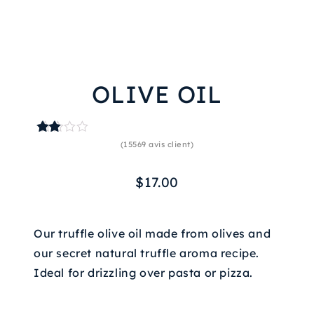
OLIVE OIL
11940
Noté
(
15569
avis client)
2.57
sur
5
$
17.00
basé
sur
notati
ons
Our truffle olive oil made from olives and
client
our secret natural truffle aroma recipe.
Ideal for drizzling over pasta or pizza.