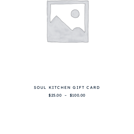
SOUL KITCHEN GIFT CARD
P
$
25.00
–
$
100.00
C
l
e
a
p
g
r
e