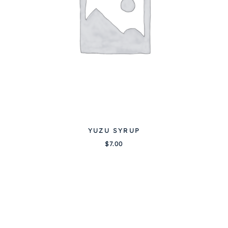
d
u
p
r
o
d
u
i
t
YUZU SYRUP
$
7.00