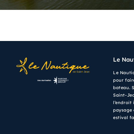
Le Nau
Le Nautiq
pour fair
bateau. S
Saint-Jea
l’endroit
paysage 
estival fa