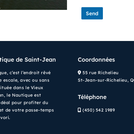
m
e
Send
*
tique de Saint-Jean
Coordonnées
ue, c’est l’endroit rêvé
55 rue Richelieu
e escale, avec ou sans
St-Jean-sur-Richelieu, 
ituée dans le Vieux
n, le Nautique est
Téléphone
 idéal pour profiter du
et de votre passe-temps
(450) 542 1989
vori.