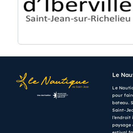
Le Nau
Le Nautiq
pour fair
bateau. S
Saint-Jea
l’endroit
paysage 
estival fa